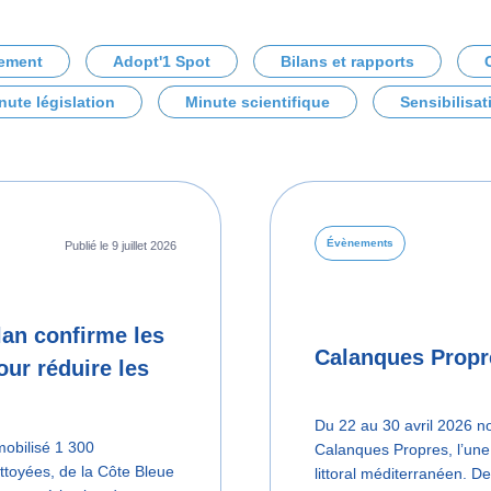
ement
Adopt'1 Spot
Bilans et rapports
nute législation
Minute scientifique
Sensibilisat
Évènements
Publié le 9 juillet 2026
lan confirme les
Calanques Propre
our réduire les
Du 22 au 30 avril 2026 n
obilisé 1 300
Calanques Propres, l’une
ettoyées, de la Côte Bleue
littoral méditerranéen. D