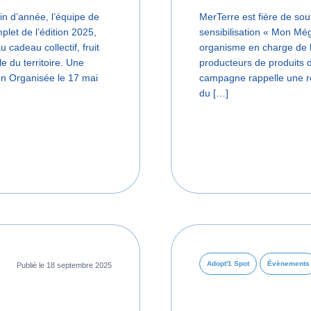
fin d’année, l’équipe de
MerTerre est fière de so
plet de l’édition 2025,
sensibilisation « Mon Még
cadeau collectif, fruit
organisme en charge de la
e du territoire. Une
producteurs de produits d
on Organisée le 17 mai
campagne rappelle une réa
du […]
Adopt'1 Spot
Évènements
Publié le 18 septembre 2025