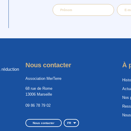
Nous contacter
À 
 réduction
Association MerTerre
Histo
68 rue de Rome
Actua
13006 Marseille
Nos 
09 86 78 79 02
Ress
Nous
Nous contacter
FR