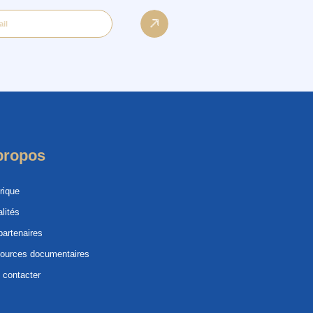
propos
rique
lités
partenaires
ources documentaires
 contacter