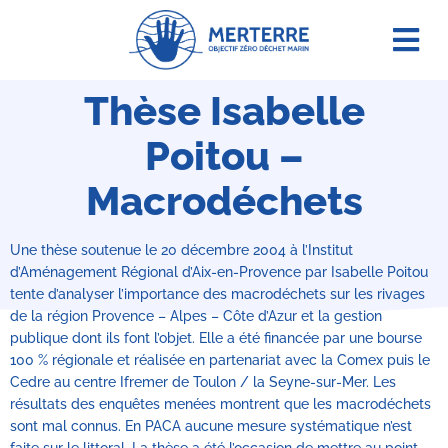
Agir e
Thèse Isabelle
Poitou –
Macrodéchets
Une thèse soutenue le 20 décembre 2004 à l’Institut
d’Aménagement Régional d’Aix-en-Provence par Isabelle Poitou
tente d’analyser l’importance des macrodéchets sur les rivages
de la région Provence – Alpes – Côte d’Azur et la gestion
publique dont ils font l’objet. Elle a été financée par une bourse
100 % régionale et réalisée en partenariat avec la Comex puis le
Cedre au centre Ifremer de Toulon / la Seyne-sur-Mer. Les
résultats des enquêtes menées montrent que les macrodéchets
sont mal connus. En PACA aucune mesure systématique n’est
faite sur le littoral. La thèse a été l’occasion de mettre au point